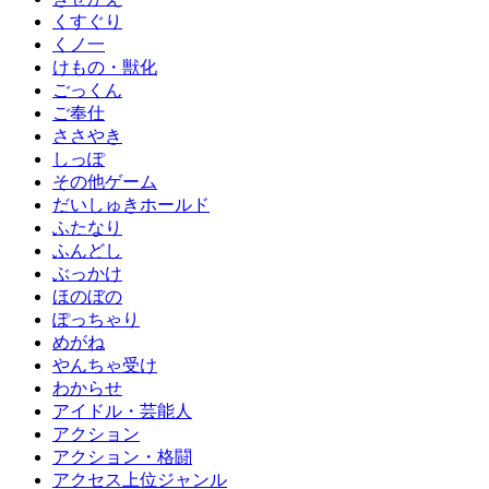
くすぐり
くノ一
けもの・獣化
ごっくん
ご奉仕
ささやき
しっぽ
その他ゲーム
だいしゅきホールド
ふたなり
ふんどし
ぶっかけ
ほのぼの
ぽっちゃり
めがね
やんちゃ受け
わからせ
アイドル・芸能人
アクション
アクション・格闘
アクセス上位ジャンル