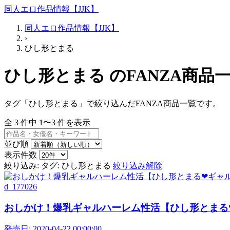
同人エロ作品情報【JJK】
同人エロ作品情報【JJK】
›
ひし形とまる
ひし形とまる のFANZA商品
タグ「ひし形とまる」で絞り込んだFANZA商品一覧です。
全
3
件中
1〜3
件を表示
並び順
表示件数
絞り込み:
タグ: ひし形とまる
絞り込み解除
d_177026
おしかけ！爆乳ギャルハーレム性活【ひし形とまる❤
発売日:
2020-04-22 00:00:00