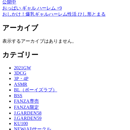
公開中
おっぱい
ギャル
ハーレム
+9
おしかけ！爆乳ギャルハーレム性活
ひし形とまる
アーカイブ
表示するアーカイブはありません。
カテゴリー
2021GW
3DCG
3P・4P
ASMR
BL（ボーイズラブ）
BSS
FANZA専売
FANZA限定
J.GARDEN58
J.GARDEN59
KU100
NEW(AI)サークル