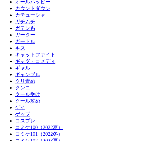
オールハッピー
カウントダウン
カチューシャ
ガチムチ
ガテン系
ガーター
ガードル
キス
キャットファイト
ギャグ・コメディ
ギャル
ギャンブル
クリ責め
クンニ
クール受け
クール攻め
ゲイ
ゲップ
コスプレ
コミケ100（2022夏）
コミケ101（2022冬）
コミケ102（2023夏）