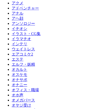
アクメ
アドベンチャー
アナル
アヘ顔
アンソロジー
イチオシ
イラスト・CG集
イラマチオ
インテリ
ウェイトレス
エアコミケ2
エステ
エルフ・妖精
オカルト
オスケモ
オナサポ
オナニー
オフィス・職場
オホ声
オメガバース
オヤジ受け