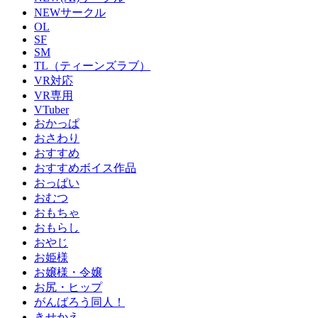
NEWサークル
OL
SF
SM
TL（ティーンズラブ）
VR対応
VR専用
VTuber
おかっぱ
おさわり
おすすめ
おすすめボイス作品
おっぱい
おむつ
おもちゃ
おもらし
おやじ
お姫様
お嬢様・令嬢
お尻・ヒップ
がんばろう同人！
きせかえ