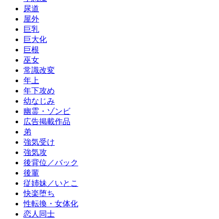
尿道
屋外
巨乳
巨大化
巨根
巫女
常識改変
年上
年下攻め
幼なじみ
幽霊・ゾンビ
広告掲載作品
弟
強気受け
強気攻
後背位／バック
後輩
従姉妹／いとこ
快楽堕ち
性転換・女体化
恋人同士