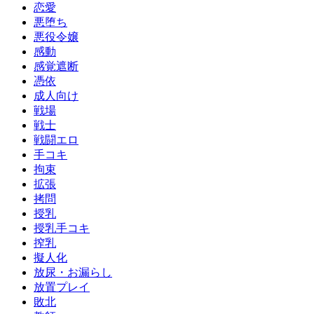
恋愛
悪堕ち
悪役令嬢
感動
感覚遮断
憑依
成人向け
戦場
戦士
戦闘エロ
手コキ
拘束
拡張
拷問
授乳
授乳手コキ
搾乳
擬人化
放尿・お漏らし
放置プレイ
敗北