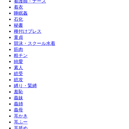
看護婦・ナース
着衣
睡眠姦
石化
秘書
種付けプレス
童貞
競泳・スクール水着
筋肉
粗チン
純愛
素人
総受
総攻
縛り・緊縛
羞恥
義妹
義姉
義母
耳かき
耳ふー
耳舐め