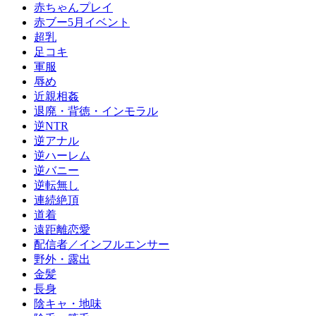
赤ちゃんプレイ
赤ブー5月イベント
超乳
足コキ
軍服
辱め
近親相姦
退廃・背徳・インモラル
逆NTR
逆アナル
逆ハーレム
逆バニー
逆転無し
連続絶頂
道着
遠距離恋愛
配信者／インフルエンサー
野外・露出
金髪
長身
陰キャ・地味