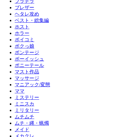
ブラチラ
ブレザー
ヘタレ攻め
ベスト・総集編
ホスト
ホラー
ボイコミ
ボクっ娘
ボンテージ
ボーイッシュ
ポニーテール
マスト作品
マッサージ
マニアック/変態
ママ
ミステリー
ミニスカ
ミリタリー
ムチムチ
ムチ・縄・蝋燭
メイド
メカクレ