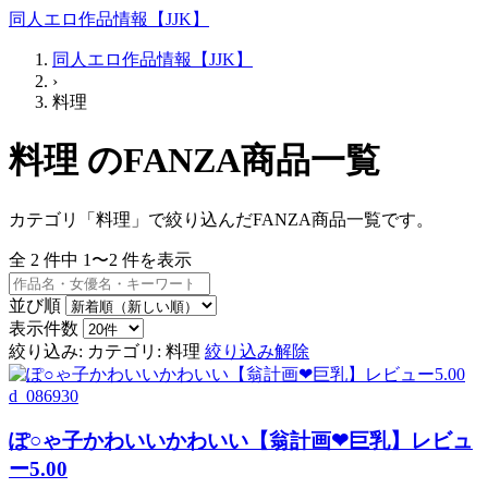
同人エロ作品情報【JJK】
同人エロ作品情報【JJK】
›
料理
料理 のFANZA商品一覧
カテゴリ「料理」で絞り込んだFANZA商品一覧です。
全
2
件中
1〜2
件を表示
並び順
表示件数
絞り込み:
カテゴリ: 料理
絞り込み解除
d_086930
ぽ○ゃ子かわいいかわいい【翁計画❤巨乳】レビュ
ー5.00