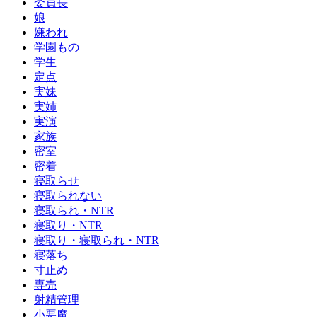
委員長
娘
嫌われ
学園もの
学生
定点
実妹
実姉
実演
家族
密室
密着
寝取らせ
寝取られない
寝取られ・NTR
寝取り・NTR
寝取り・寝取られ・NTR
寝落ち
寸止め
専売
射精管理
小悪魔