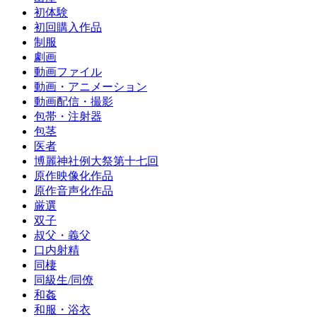
初体験
初回購入作品
制服
劇画
動画ファイル
動画・アニメーション
動画配信・撮影
包帯・注射器
包茎
医者
博麗神社例大祭第十七回
原作映像化作品
原作音声化作品
厳選
双子
叔父・義父
口内射精
同棲
同級生/同僚
和姦
和服・浴衣