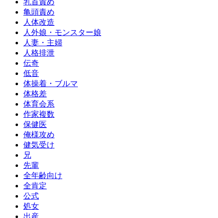
乳首責め
亀頭責め
人体改造
人外娘・モンスター娘
人妻・主婦
人格排泄
伝奇
低音
体操着・ブルマ
体格差
体育会系
作家複数
保健医
俺様攻め
健気受け
兄
先輩
全年齢向け
全肯定
公式
処女
出産