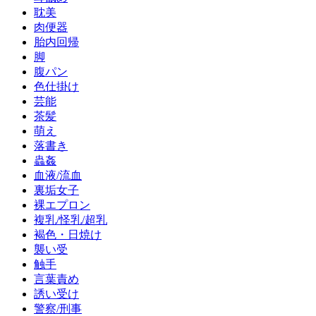
耽美
肉便器
胎内回帰
脚
腹パン
色仕掛け
芸能
茶髪
萌え
落書き
蟲姦
血液/流血
裏垢女子
裸エプロン
複乳/怪乳/超乳
褐色・日焼け
襲い受
触手
言葉責め
誘い受け
警察/刑事