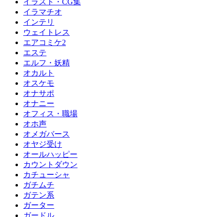
イラスト・CG集
イラマチオ
インテリ
ウェイトレス
エアコミケ2
エステ
エルフ・妖精
オカルト
オスケモ
オナサポ
オナニー
オフィス・職場
オホ声
オメガバース
オヤジ受け
オールハッピー
カウントダウン
カチューシャ
ガチムチ
ガテン系
ガーター
ガードル