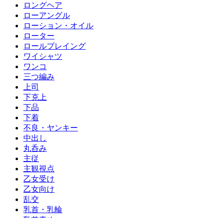
ロングヘア
ローアングル
ローション・オイル
ローター
ロールプレイング
ワイシャツ
ワンコ
三つ編み
上司
下克上
下品
下着
不良・ヤンキー
中出し
丸呑み
主従
主観視点
乙女受け
乙女向け
乱交
乳首・乳輪