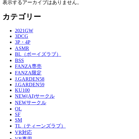
表示するアーカイブはありません。
カテゴリー
2021GW
3DCG
3P・4P
ASMR
BL（ボーイズラブ）
BSS
FANZA専売
FANZA限定
J.GARDEN58
J.GARDEN59
KU100
NEW(AI)サークル
NEWサークル
OL
SF
SM
TL（ティーンズラブ）
VR対応
VR専用