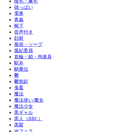
陰毛・腋毛
雄っぱい
電車
青姦
靴下
音声付き
顔射
風俗・ソープ
風紀委員
首輪・鎖・拘束具
駅弁
騎乗位
鬱
鬱勃起
鬼畜
魔法
魔法使い/魔女
魔法少女
黒ギャル
黒人（BBC）
黒髪
Ｗフェラ