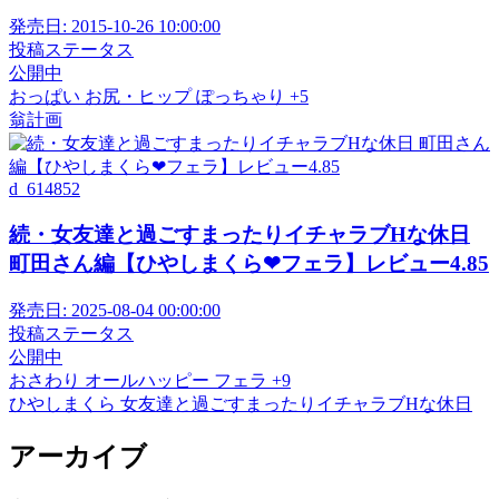
発売日:
2015-10-26 10:00:00
投稿ステータス
公開中
おっぱい
お尻・ヒップ
ぽっちゃり
+5
翁計画
d_614852
続・女友達と過ごすまったりイチャラブHな休日
町田さん編【ひやしまくら❤フェラ】レビュー4.85
発売日:
2025-08-04 00:00:00
投稿ステータス
公開中
おさわり
オールハッピー
フェラ
+9
ひやしまくら
女友達と過ごすまったりイチャラブHな休日
アーカイブ