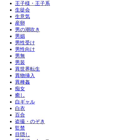
王子様・王子系
生徒会
生意気
産卵
男の潮吹き
男娼
男性受け
男性向け
男無
男装
異世界転生
異物挿入
異種姦
痴女
癒し
白ギャル
白衣
百合
盗撮・のぞき
監禁
目隠し