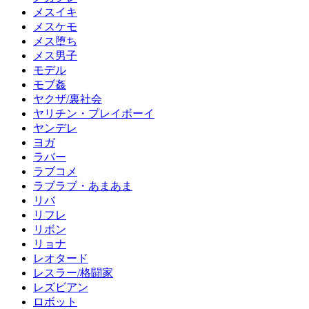
メスイキ
メスケモ
メス堕ち
メス男子
モデル
モブ姦
ヤクザ/裏社会
ヤリチン・プレイボーイ
ヤンデレ
ヨガ
ラバー
ラブコメ
ラブラブ・あまあま
リバ
リフレ
リボン
リョナ
レオタード
レスラー/格闘家
レズビアン
ロボット