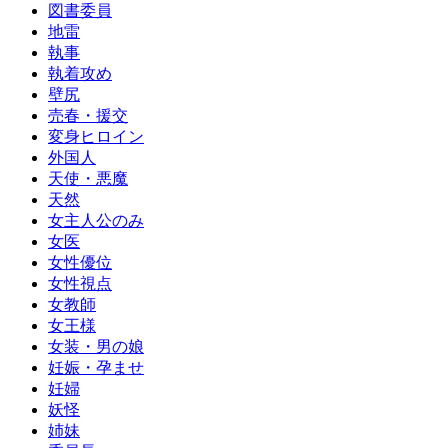
図書委員
地雷
執事
執着攻め
壁尻
売春・援交
変身ヒロイン
外国人
天使・悪魔
天然
女主人公のみ
女医
女性優位
女性視点
女教師
女王様
女装・男の娘
妊娠・孕ませ
妊婦
妖怪
姉妹