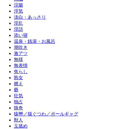
浣腸
浮気
淡白・あっさり
淫乱
淫語
添い寝
温泉・銭湯・お風呂
潮吹き
激アツ
無様
無表情
焦らし
熟女
燃え
爺
狂気
独占
猟奇
猿轡／猿ぐつわ／ボールギャグ
獣人
玉舐め