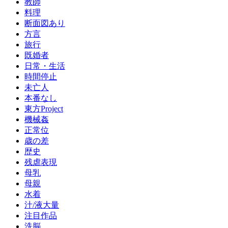
教師
料理
断面図あり
方言
旅行
既婚者
日常・生活
時間停止
未亡人
本番なし
東方Project
機械姦
正常位
歳の差
歴史
残虐表現
母乳
母親
水着
汁/液大量
注目作品
洗脳