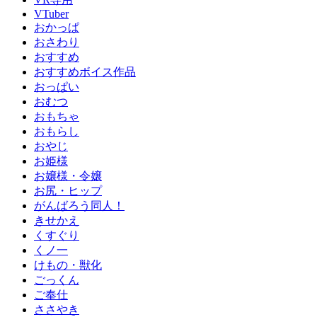
VTuber
おかっぱ
おさわり
おすすめ
おすすめボイス作品
おっぱい
おむつ
おもちゃ
おもらし
おやじ
お姫様
お嬢様・令嬢
お尻・ヒップ
がんばろう同人！
きせかえ
くすぐり
くノ一
けもの・獣化
ごっくん
ご奉仕
ささやき