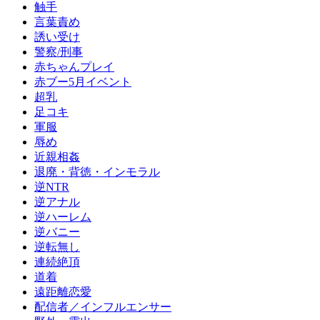
触手
言葉責め
誘い受け
警察/刑事
赤ちゃんプレイ
赤ブー5月イベント
超乳
足コキ
軍服
辱め
近親相姦
退廃・背徳・インモラル
逆NTR
逆アナル
逆ハーレム
逆バニー
逆転無し
連続絶頂
道着
遠距離恋愛
配信者／インフルエンサー