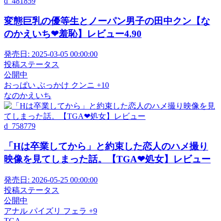
d_481859
変態巨乳の優等生とノーパン男子の田中クン【な
のかえいち❤羞恥】レビュー4.90
発売日:
2025-03-05 00:00:00
投稿ステータス
公開中
おっぱい
ぶっかけ
クンニ
+10
なのかえいち
d_758779
「Hは卒業してから」と約束した恋人のハメ撮り
映像を見てしまった話。【TGA❤処女】レビュー
発売日:
2026-05-25 00:00:00
投稿ステータス
公開中
アナル
パイズリ
フェラ
+9
TGA