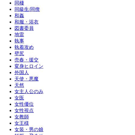
同棲
同級生/同僚
和姦
和服・浴衣
図書委員
地雷
執事
執着攻め
壁尻
売春・援交
変身ヒロイン
外国人
天使・悪魔
天然
女主人公のみ
女医
女性優位
女性視点
女教師
女王様
女装・男の娘