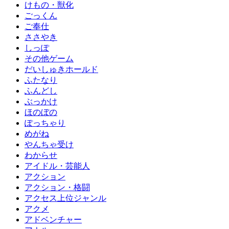
けもの・獣化
ごっくん
ご奉仕
ささやき
しっぽ
その他ゲーム
だいしゅきホールド
ふたなり
ふんどし
ぶっかけ
ほのぼの
ぽっちゃり
めがね
やんちゃ受け
わからせ
アイドル・芸能人
アクション
アクション・格闘
アクセス上位ジャンル
アクメ
アドベンチャー