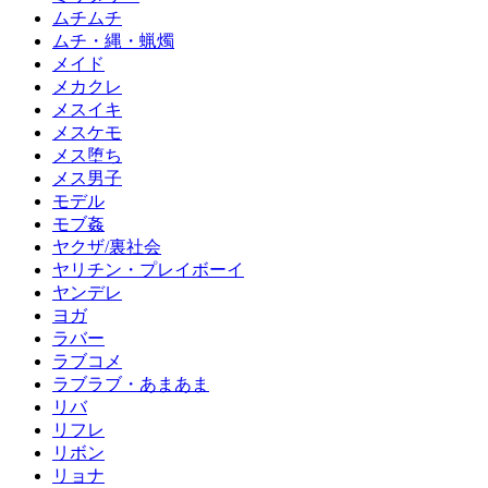
ムチムチ
ムチ・縄・蝋燭
メイド
メカクレ
メスイキ
メスケモ
メス堕ち
メス男子
モデル
モブ姦
ヤクザ/裏社会
ヤリチン・プレイボーイ
ヤンデレ
ヨガ
ラバー
ラブコメ
ラブラブ・あまあま
リバ
リフレ
リボン
リョナ