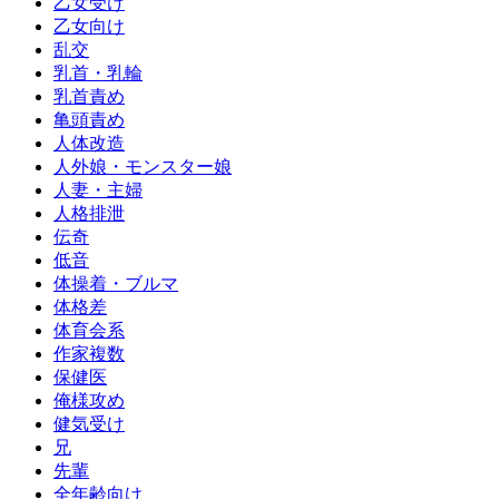
乙女受け
乙女向け
乱交
乳首・乳輪
乳首責め
亀頭責め
人体改造
人外娘・モンスター娘
人妻・主婦
人格排泄
伝奇
低音
体操着・ブルマ
体格差
体育会系
作家複数
保健医
俺様攻め
健気受け
兄
先輩
全年齢向け