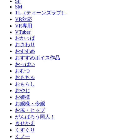
SF
SM
TL（ティーンズラブ）
VR対応
VR専用
VTuber
おかっぱ
おさわり
おすすめ
おすすめボイス作品
おっぱい
おむつ
おもちゃ
おもらし
おやじ
お姫様
お嬢様・令嬢
お尻・ヒップ
がんばろう同人！
きせかえ
くすぐり
くノ一