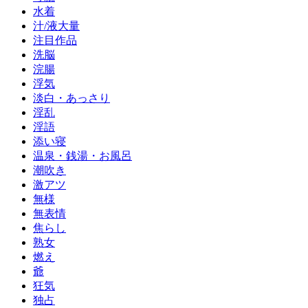
水着
汁/液大量
注目作品
洗脳
浣腸
浮気
淡白・あっさり
淫乱
淫語
添い寝
温泉・銭湯・お風呂
潮吹き
激アツ
無様
無表情
焦らし
熟女
燃え
爺
狂気
独占