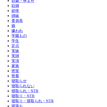
妊娠・孕ませ
妊婦
妖怪
姉妹
委員長
娘
嫌われ
学園もの
学生
定点
実妹
実姉
実演
家族
密室
密着
寝取らせ
寝取られない
寝取られ・NTR
寝取り・NTR
寝取り・寝取られ・NTR
寝落ち