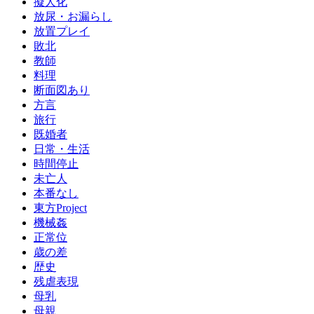
擬人化
放尿・お漏らし
放置プレイ
敗北
教師
料理
断面図あり
方言
旅行
既婚者
日常・生活
時間停止
未亡人
本番なし
東方Project
機械姦
正常位
歳の差
歴史
残虐表現
母乳
母親