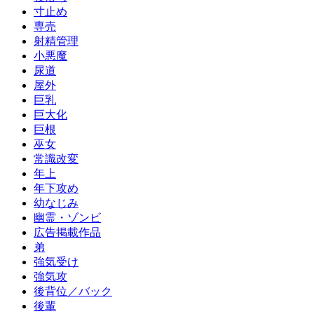
寸止め
専売
射精管理
小悪魔
尿道
屋外
巨乳
巨大化
巨根
巫女
常識改変
年上
年下攻め
幼なじみ
幽霊・ゾンビ
広告掲載作品
弟
強気受け
強気攻
後背位／バック
後輩