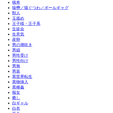
猟奇
猿轡／猿ぐつわ／ボールギャグ
獣人
玉舐め
王子様・王子系
生徒会
生意気
産卵
男の潮吹き
男娼
男性受け
男性向け
男無
男装
異世界転生
異物挿入
異種姦
痴女
癒し
白ギャル
白衣