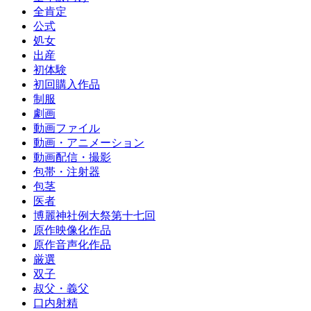
全肯定
公式
処女
出産
初体験
初回購入作品
制服
劇画
動画ファイル
動画・アニメーション
動画配信・撮影
包帯・注射器
包茎
医者
博麗神社例大祭第十七回
原作映像化作品
原作音声化作品
厳選
双子
叔父・義父
口内射精