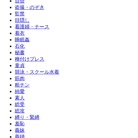
百合
盗撮・のぞき
監禁
目隠し
看護婦・ナース
着衣
睡眠姦
石化
秘書
種付けプレス
童貞
競泳・スクール水着
筋肉
粗チン
純愛
素人
総受
総攻
縛り・緊縛
羞恥
義妹
義姉