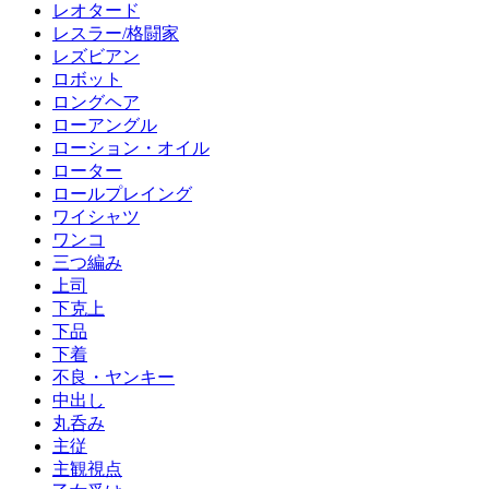
レオタード
レスラー/格闘家
レズビアン
ロボット
ロングヘア
ローアングル
ローション・オイル
ローター
ロールプレイング
ワイシャツ
ワンコ
三つ編み
上司
下克上
下品
下着
不良・ヤンキー
中出し
丸呑み
主従
主観視点