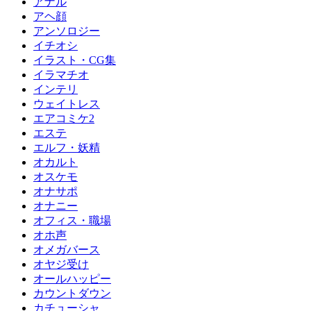
アナル
アヘ顔
アンソロジー
イチオシ
イラスト・CG集
イラマチオ
インテリ
ウェイトレス
エアコミケ2
エステ
エルフ・妖精
オカルト
オスケモ
オナサポ
オナニー
オフィス・職場
オホ声
オメガバース
オヤジ受け
オールハッピー
カウントダウン
カチューシャ