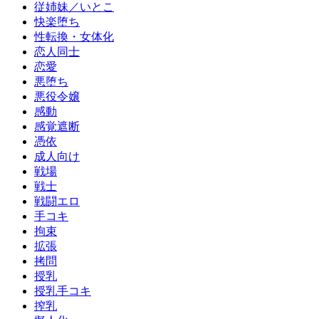
従姉妹／いとこ
快楽堕ち
性転換・女体化
恋人同士
恋愛
悪堕ち
悪役令嬢
感動
感覚遮断
憑依
成人向け
戦場
戦士
戦闘エロ
手コキ
拘束
拡張
拷問
授乳
授乳手コキ
搾乳