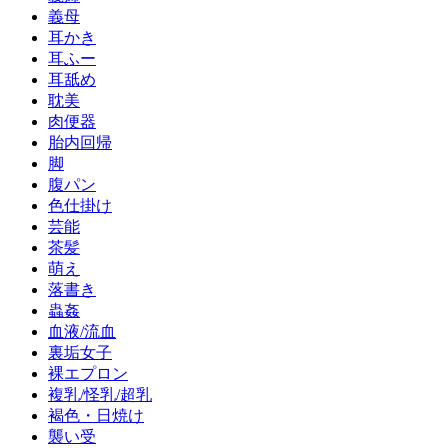
義母
耳かき
耳ふー
耳舐め
耽美
肉便器
胎内回帰
脚
腹パン
色仕掛け
芸能
茶髪
萌え
落書き
蟲姦
血液/流血
裏垢女子
裸エプロン
複乳/怪乳/超乳
褐色・日焼け
襲い受